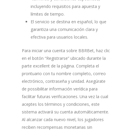
incluyendo requisitos para apuesta y
límites de tiempo.
El servicio se destina en español, lo que
garantiza una comunicación clara y
efectiva para usuarios locales.
Para iniciar una cuenta sobre BBRBet, haz clic
en el botón “Registrarse” ubicado durante la
parte excellent de la página. Completa el
prontuario con tu nombre completo, correo
electrónico, contraseña y unidad. Asegúrate
de possibilitar información verídica para
facilitar futuras verificaciones. Una vez la cual
aceptes los términos y condiciones, este
sistema activará su cuenta automáticamente.
Al alcanzar cada nuevo nivel, los jugadores
reciben recompensas monetarias sin