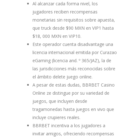
Al alcanzar cada forma nivel, los
jugadores reciben recompensas
monetarias sin requisitos sobre apuesta,
que truck desde $90 MXN en VIP1 hasta
$18, 000 MXN en VIP10.
Este operador cuenta disadvantage una
licencia internacional emitida por Curazao
eGaming (licencia and. º 365/JAZ), la de
las jurisdicciones más reconocidas sobre
el ámbito delete juego online.
A pesar de estas dudas, BBRBET Casino
Online ze distingue por su variedad de
juegos, que incluyen desde
tragamonedas hasta juegos en vivo que
incluye crupieres reales.
BBRBET incentiva a los jugadores a
invitar amigos, ofreciendo recompensas