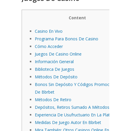
Content
Casino En Vivo
Programa Para Bonos De Casino
Cómo Acceder
Juegos De Casino Online
Información General
Biblioteca De Juegos
Métodos De Depósito
Bonos Sin Depósito Y Códigos Promocionales
De Bbrbet
Métodos De Retiro
Depósitos, Retiros Sumado A Métodos De Pago
Experiencia De Usufructuario En La Plataforma
Medidas De Juego Autor En Bbrbet
Mira También: Otros Casinos Online En Chile