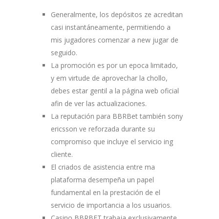
Generalmente, los depósitos ze acreditan
casi instantáneamente, permitiendo a
mis jugadores comenzar a new jugar de
seguido.
La promoción es por un epoca limitado,
y em virtude de aprovechar la chollo,
debes estar gentil a la página web oficial
afin de ver las actualizaciones.
La reputación para BBRBet también sony
ericsson ve reforzada durante su
compromiso que incluye el servicio ing
cliente.
El criados de asistencia entre ma
plataforma desempeña un papel
fundamental en la prestación de el
servicio de importancia a los usuarios.
Casino BBRBET trabaja exclusivamente