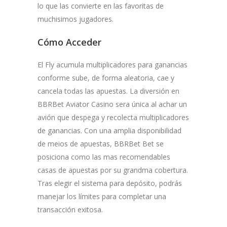
lo que las convierte en las favoritas de
muchisimos jugadores.
Cómo Acceder
El Fly acumula multiplicadores para ganancias
conforme sube, de forma aleatoria, cae y
cancela todas las apuestas. La diversión en
BBRBet Aviator Casino sera única al achar un
avión que despega y recolecta multiplicadores
de ganancias. Con una amplia disponibilidad
de meios de apuestas, BBRBet Bet se
posiciona como las mas recomendables
casas de apuestas por su grandma cobertura.
Tras elegir el sistema para depósito, podrás
manejar los límites para completar una
transacción exitosa.