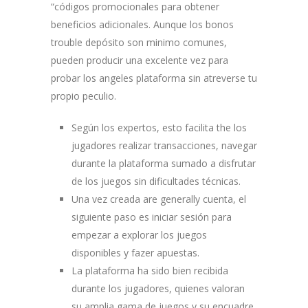
“códigos promocionales para obtener
beneficios adicionales. Aunque los bonos
trouble depósito son minimo comunes,
pueden producir una excelente vez para
probar los angeles plataforma sin atreverse tu
propio peculio.
Según los expertos, esto facilita the los
jugadores realizar transacciones, navegar
durante la plataforma sumado a disfrutar
de los juegos sin dificultades técnicas.
Una vez creada are generally cuenta, el
siguiente paso es iniciar sesión para
empezar a explorar los juegos
disponibles y fazer apuestas.
La plataforma ha sido bien recibida
durante los jugadores, quienes valoran
su amplia gama de juegos y su encuadre