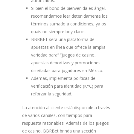
autorizados.
Si bien el bono de bienvenida es ángel,
recomendamos leer detenidamente los
términos sumado a condiciones, ya os
quais no siempre boy claros.
BBRBET sera una plataforma de
apuestas en línea que ofrece la amplia
variedad para” “juegos de casino,
apuestas deportivas y promociones
diseñadas para jugadores en México.
Además, implementa políticas de
verificación para identidad (KYC) para
reforzar la seguridad.
La atención al cliente está disponible a través
de varios canales, con tiempos para
respuesta razonables. Además de los juegos
de casino, BBRBet brinda una sección