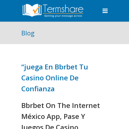
Blog
“juega En Bbrbet Tu
Casino Online De
Confianza
Bbrbet On The Internet
México App, Pase Y
Juegos De Casino