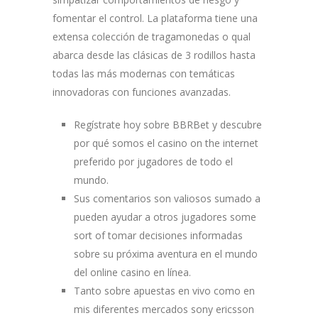
fomentar el control. La plataforma tiene una
extensa colección de tragamonedas o qual
abarca desde las clásicas de 3 rodillos hasta
todas las más modernas con temáticas
innovadoras con funciones avanzadas.
Regístrate hoy sobre BBRBet y descubre
por qué somos el casino on the internet
preferido por jugadores de todo el
mundo.
Sus comentarios son valiosos sumado a
pueden ayudar a otros jugadores some
sort of tomar decisiones informadas
sobre su próxima aventura en el mundo
del online casino en línea.
Tanto sobre apuestas en vivo como en
mis diferentes mercados sony ericsson