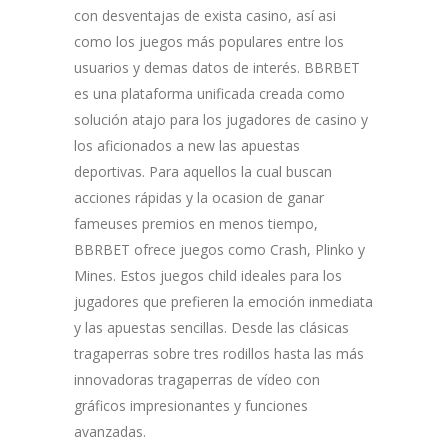
con desventajas de exista casino, así asi
como los juegos más populares entre los
usuarios y demas datos de interés. BBRBET
es una plataforma unificada creada como
solución atajo para los jugadores de casino y
los aficionados a new las apuestas
deportivas. Para aquellos la cual buscan
acciones rápidas y la ocasion de ganar
fameuses premios en menos tiempo,
BBRBET ofrece juegos como Crash, Plinko y
Mines. Estos juegos child ideales para los
jugadores que prefieren la emoción inmediata
y las apuestas sencillas. Desde las clásicas
tragaperras sobre tres rodillos hasta las más
innovadoras tragaperras de vídeo con
gráficos impresionantes y funciones
avanzadas.