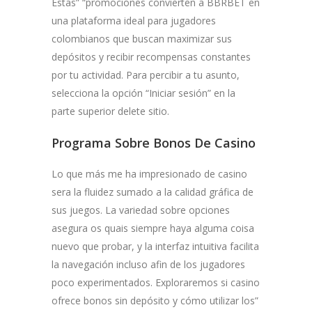
Estas” “promociones convierten a BBRBET en
una plataforma ideal para jugadores
colombianos que buscan maximizar sus
depósitos y recibir recompensas constantes
por tu actividad. Para percibir a tu asunto,
selecciona la opción “Iniciar sesión” en la
parte superior delete sitio.
Programa Sobre Bonos De Casino
Lo que más me ha impresionado de casino
sera la fluidez sumado a la calidad gráfica de
sus juegos. La variedad sobre opciones
asegura os quais siempre haya alguma coisa
nuevo que probar, y la interfaz intuitiva facilita
la navegación incluso afin de los jugadores
poco experimentados. Exploraremos si casino
ofrece bonos sin depósito y cómo utilizar los”