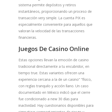
sistema permite depósitos y retiros
instantáneos, proporcionando un proceso de
transacción very simple. La cuenta PIX es
especialmente conveniente para aquellos que
valoran la velocidad de las transacciones
financieras.
Juegos De Casino Online
Estas opciones llevan la emoción de casino
tradicional directamente a tu encubridor, en
tiempo true. Estas variantes ofrecen una
experiencia cercana a la de un casino” “físico,
con reglas tranquilo y acción llano. Un caso
documentado en México indicó que el cierre
fue condicionado a new 30 días para
inactividad. Hay cuestionarios disponibles para
simpatizar comportamientos de riesgo y