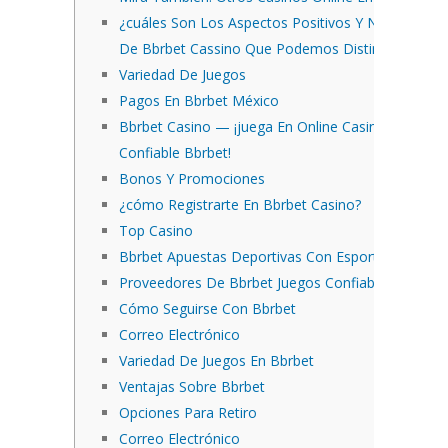
¿cuáles Son Los Aspectos Positivos Y Negativos
De Bbrbet Cassino Que Podemos Distinguir?
Variedad De Juegos
Pagos En Bbrbet México
Bbrbet Casino — ¡juega En Online Casino
Confiable Bbrbet!
Bonos Y Promociones
¿cómo Registrarte En Bbrbet Casino?
Top Casino
Bbrbet Apuestas Deportivas Con Esports
Proveedores De Bbrbet Juegos Confiables
Cómo Seguirse Con Bbrbet
Correo Electrónico
Variedad De Juegos En Bbrbet
Ventajas Sobre Bbrbet
Opciones Para Retiro
Correo Electrónico