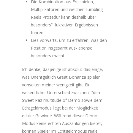
Die Kombination aus Freispielen,
Multiplikatoren und welcher Tumbling
Reels Prozedur kann deshalb über
besonders” “lukrativen Ergebnissen
führen.
Lies vorwärts, um zu erfahren, was den
Position insgesamt aus- ebenso
besonders macht.
Ich denke, dasjenige ist absolut dasjenige,
was Unentgeltlich Great Bonanza spielen
vonseiten meiner wenigkeit gibt. Ein
wesentlicher Unterschied zwischen” “dem
Sweet Paz multitude of Demo sowie dem
Echtgeldmodus liegt bei der Möglichkeit
echter Gewinne. Während dieser Demo-
Modus keine echten Auszahlungen bietet,
können Spieler im Echtgeldmodus reale