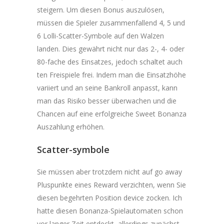
steigern. Um diesen Bonus auszulösen,
müssen die Spieler zusammenfallend 4, 5 und
6 Lolli-Scatter-Symbole auf den Walzen
landen. Dies gewährt nicht nur das 2-, 4- oder
80-fache des Einsatzes, jedoch schaltet auch
ten Freispiele frei. Indem man die Einsatzhöhe
variiert und an seine Bankroll anpasst, kann
man das Risiko besser überwachen und die
Chancen auf eine erfolgreiche Sweet Bonanza
Auszahlung erhöhen.
Scatter-symbole
Sie müssen aber trotzdem nicht auf go away
Pluspunkte eines Reward verzichten, wenn Sie
diesen begehrten Position device zocken. Ich
hatte diesen Bonanza-Spielautomaten schon
vor langer Zeit entdeckt, allerdings zunächst