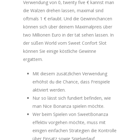
Verwendung von 0, twenty five € kannst man
die Walzen drehen lassen, maximal sind
oftmals 1 € erlaubt. Und die Gewinnchancen
können sich über deinem Maximalpreis über
two Millionen Euro in der tat sehen lassen. In
der süßen World vom Sweet Confort Slot
können Sie einige köstliche Gewinne
ergattern.
Mit diesem zusätzlichen Verwendung
erhöhst du die Chance, dass Freispiele
aktiviert werden.
Nur so lässt sich fundiert befinden, wie
man Nice Bonanza spielen möchte.
Wer beim Spielen von SweetBonanza
effektiv vorgehen möchte, muss mit
einigen einfachen Strategien die Kontrolle
über Einsatz sowie Spielverlauf