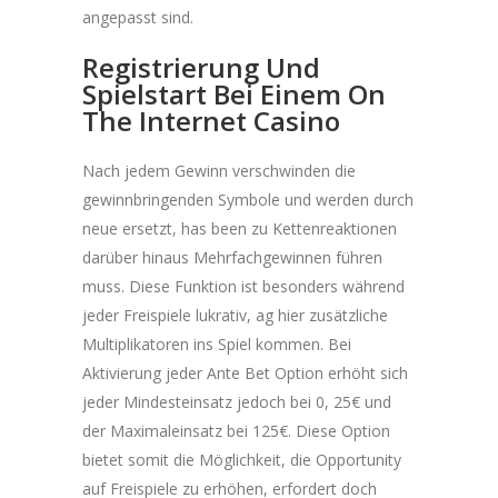
angepasst sind.
Registrierung Und
Spielstart Bei Einem On
The Internet Casino
Nach jedem Gewinn verschwinden die
gewinnbringenden Symbole und werden durch
neue ersetzt, has been zu Kettenreaktionen
darüber hinaus Mehrfachgewinnen führen
muss. Diese Funktion ist besonders während
jeder Freispiele lukrativ, ag hier zusätzliche
Multiplikatoren ins Spiel kommen. Bei
Aktivierung jeder Ante Bet Option erhöht sich
jeder Mindesteinsatz jedoch bei 0, 25€ und
der Maximaleinsatz bei 125€. Diese Option
bietet somit die Möglichkeit, die Opportunity
auf Freispiele zu erhöhen, erfordert doch