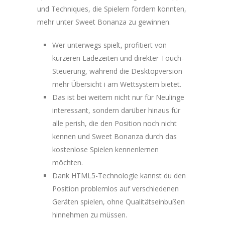
und Techniques, die Spielern fördern könnten,
mehr unter Sweet Bonanza zu gewinnen.
Wer unterwegs spielt, profitiert von
kürzeren Ladezeiten und direkter Touch-
Steuerung, während die Desktopversion
mehr Übersicht i am Wettsystem bietet.
Das ist bei weitem nicht nur für Neulinge
interessant, sondern darüber hinaus für
alle perish, die den Position noch nicht
kennen und Sweet Bonanza durch das
kostenlose Spielen kennenlernen
möchten.
Dank HTML5-Technologie kannst du den
Position problemlos auf verschiedenen
Geräten spielen, ohne Qualitätseinbußen
hinnehmen zu müssen.