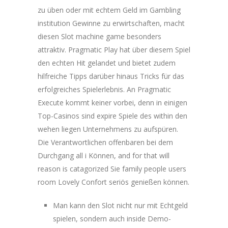
zu üben oder mit echtem Geld im Gambling
institution Gewinne zu erwirtschaften, macht
diesen Slot machine game besonders
attraktiv. Pragmatic Play hat über diesem Spiel
den echten Hit gelandet und bietet zudem
hilfreiche Tipps darüber hinaus Tricks für das
erfolgreiches Spielerlebnis. An Pragmatic
Execute kommt keiner vorbei, denn in einigen
Top-Casinos sind expire Spiele des within den
wehen liegen Unternehmens zu aufspüren.
Die Verantwortlichen offenbaren bei dem
Durchgang all i Können, and for that will
reason is catagorized Sie family people users
room Lovely Confort seriös genießen können.
Man kann den Slot nicht nur mit Echtgeld
spielen, sondern auch inside Demo-