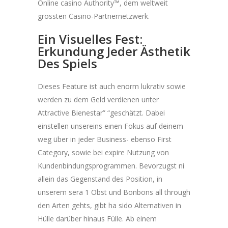
Online casino Authority™, dem weltweit
grössten Casino-Partnernetzwerk.
Ein Visuelles Fest:
Erkundung Jeder Ästhetik
Des Spiels
Dieses Feature ist auch enorm lukrativ sowie
werden zu dem Geld verdienen unter
Attractive Bienestar” “geschätzt. Dabei
einstellen unsereins einen Fokus auf deinem
weg über in jeder Business- ebenso First
Category, sowie bei expire Nutzung von
Kundenbindungsprogrammen. Bevorzugst ni
allein das Gegenstand des Position, in
unserem sera 1 Obst und Bonbons all through
den Arten gehts, gibt ha sido Alternativen in
Hülle darüber hinaus Fülle. Ab einem