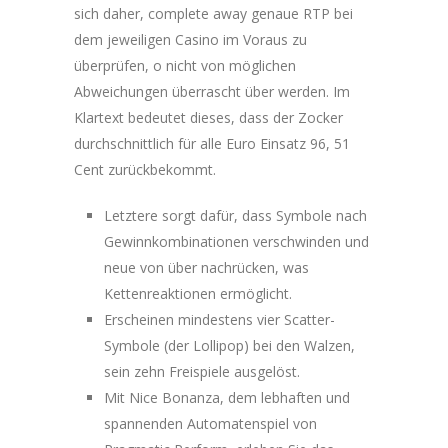
sich daher, complete away genaue RTP bei
dem jeweiligen Casino im Voraus zu
überprüfen, o nicht von möglichen
Abweichungen überrascht über werden. Im
Klartext bedeutet dieses, dass der Zocker
durchschnittlich für alle Euro Einsatz 96, 51
Cent zurückbekommt.
Letztere sorgt dafür, dass Symbole nach
Gewinnkombinationen verschwinden und
neue von über nachrücken, was
Kettenreaktionen ermöglicht.
Erscheinen mindestens vier Scatter-
Symbole (der Lollipop) bei den Walzen,
sein zehn Freispiele ausgelöst.
Mit Nice Bonanza, dem lebhaften und
spannenden Automatenspiel von