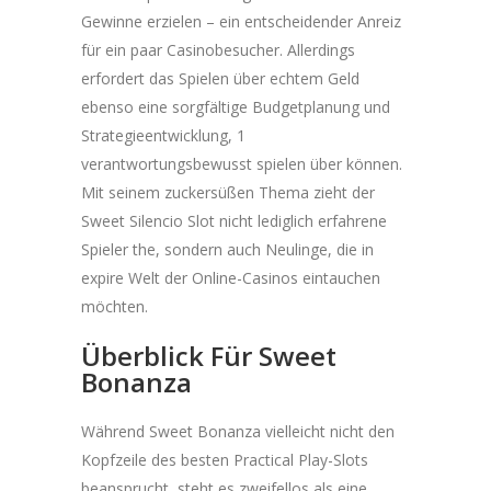
Gewinne erzielen – ein entscheidender Anreiz
für ein paar Casinobesucher. Allerdings
erfordert das Spielen über echtem Geld
ebenso eine sorgfältige Budgetplanung und
Strategieentwicklung, 1
verantwortungsbewusst spielen über können.
Mit seinem zuckersüßen Thema zieht der
Sweet Silencio Slot nicht lediglich erfahrene
Spieler the, sondern auch Neulinge, die in
expire Welt der Online-Casinos eintauchen
möchten.
Überblick Für Sweet
Bonanza
Während Sweet Bonanza vielleicht nicht den
Kopfzeile des besten Practical Play-Slots
beansprucht, steht es zweifellos als eine