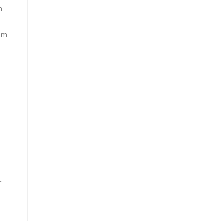
n
hem
r