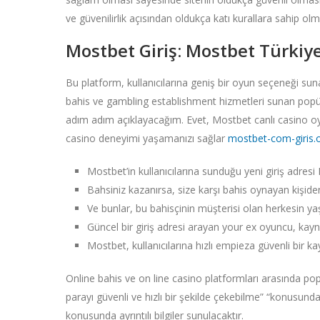
ve güvenilirlik açısından oldukça katı kurallara sahip olm
Mostbet Giriş: Mostbet Türkiye 
Bu platform, kullanıcılarına geniş bir oyun seçeneği su
bahis ve gambling establishment hizmetleri sunan popüle
adım adım açıklayacağım. Evet, Mostbet canlı casino oy
casino deneyimi yaşamanızı sağlar
mostbet-com-giris.
Mostbet’in kullanıcılarına sunduğu yeni giriş adresi
Bahsiniz kazanırsa, size karşı bahis oynayan kişiden 
Ve bunlar, bu bahisçinin müşterisi olan herkesin ya
Güncel bir giriş adresi arayan your ex oyuncu, kayn
Mostbet, kullanıcılarına hızlı empieza güvenli bir ka
Online bahis ve on line casino platformları arasında pop
parayı güvenli ve hızlı bir şekilde çekebilme” “konusunda 
konusunda ayrıntılı bilgiler sunulacaktır.