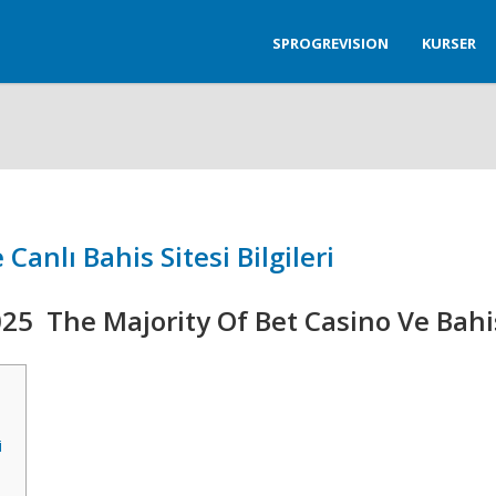
SPROGREVISION
KURSER
Canlı Bahis Sitesi Bilgileri
25 ️ The Majority Of Bet Casino Ve Bahi
i